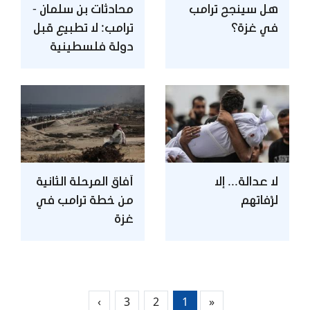
هل سينجح ترامب
محادثات بن سلمان -
في غزة؟
ترامب: لا تطبيع قبل
دولة فلسطينية
لا عدالة... إلا
آفاق المرحلة الثانية
لرُفاتهم
من خطة ترامب في
غزة
›
3
2
1
«