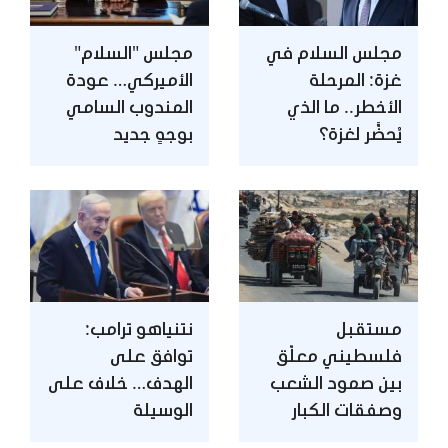
مجلس السلام في
مجلس "السلام"
غزة: المرحلة
الأميركي… عودة
الأخطر.. ما الذي
المندوب السامي
يُحضَّر لغزة؟
بوجهٍ جديد
مستقبل
نتنياهو ترامب:
فلسطيني معلّق
توافق على
بين صمود الشعب
الهدف… خلاف على
وصفقات الكبار
الوسيلة