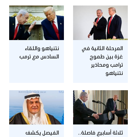
المرحلة الثانية في
نتنياهو واللقاء
غزة بين طموح
السادس مع ترمب
ترامب ومحاذير
نتنياهو
ثلاثة أسابيع فاصلة..
الفيصل يكشف