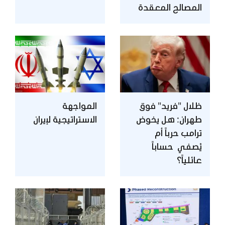
المصالح المعقدة
ظلال "فريد" فوق
المواجهة
طهران: هل يخوض
الاستراتيجية لإيران
ترامب حرباً أم
يُصفي حساباً
عائلياً؟