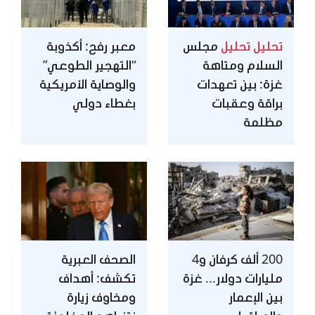
تحليل
تحليل
مجلس
معبر رفح: أكذوبة
السلام ومتاهة
“التهجير الطوعي”
غزة: بين تعهدات
والوصاية الأمريكية
براقة وعقبات
بغطاء دولي
مظلمة
200 ألف كرفان و4
الصحف العبرية
مليارات دولار... غزة
تكشف: أهداف
بين الإعمار
ومخاوف زيارة