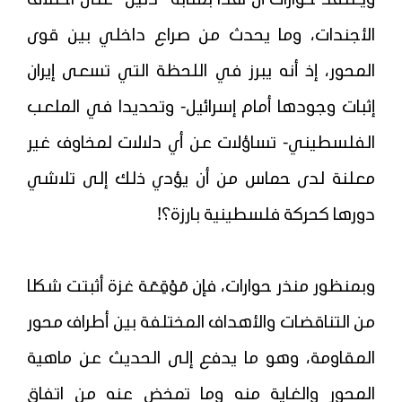
ويعتقد حوارات أن هذا بمثابة "دليل" على اختلاف
الأجندات، وما يحدث من صراع داخلي بين قوى
المحور، إذ أنه يبرز في اللحظة التي تسعى إيران
إثبات وجودها أمام إسرائيل- وتحديدا في الملعب
الفلسطيني- تساؤلات عن أي دلالات لمخاوف غير
معلنة لدى حماس من أن يؤدي ذلك إلى تلاشي
دورها كحركة فلسطينية بارزة؟!
وبمنظور منذر حوارات، فإن مَوْقِعَة غزة أثبتت شكلا
من التناقضات والأهداف المختلفة بين أطراف محور
المقاومة، وهو ما يدفع إلى الحديث عن ماهية
المحور والغاية منه وما تمخض عنه من اتفاق