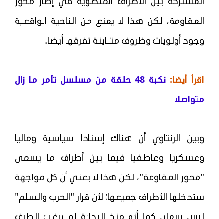
المشتركة بين الأطراف المنضوية في إطار محور
المقاومة، لكن هذا لا يمنع من الناحية الواقعية
وجود أولويات وظروف متباينة تفرقها أيضا.
اقرأ أيضا:
نكبة 48 حلقة من مسلسل تآمر ما زال
متواصلاً
وبين الرنتاوي أن هناك إسنادا سياسية وماليا
وعسكريا وعاطفيا فيما بين أطراف ما يسمى
"محور المقاومة"، لكن هذا لا يعني أن كل مواجهة
ستدخلها الأطراف جميعها؛ لأن قرار "الحرب والسلم"
ليس سهلا، كما أنه منذ البداية لم يرغب الطرف