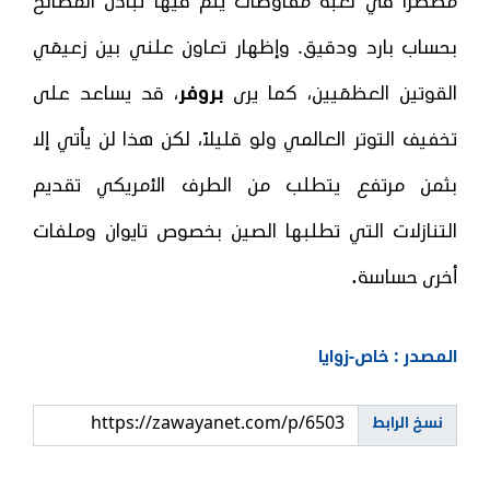
مضطراً في لعبة مفاوضات يتم فيها تبادل المصالح
بحساب بارد ودقيق. وإظهار تعاون علني بين زعيمَي
القوتين العظمَيين، كما يرى
بروفر
، قد يساعد على
تخفيف التوتر العالمي ولو قليلاً، لكن هذا لن يأتي إلا
بثمن مرتفع يتطلب من الطرف الأمريكي تقديم
التنازلات التي تطلبها الصين بخصوص تايوان وملفات
.
أخرى حساسة
المصدر : خاص-زوايا
نسخ الرابط