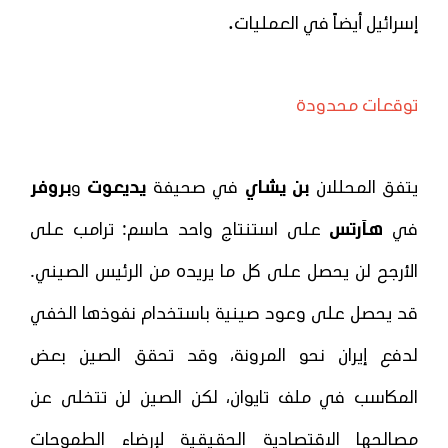
.
إسرائيل أيضاً في العمليات
توقعات محدودة
يتفق المحللان
بن يشاي
في صحيفة
يديعوت
و
بروفر
في
هآرتس
على استنتاج واحد حاسم: ترامب على
الأرجح لن يحصل على كل ما يريده من الرئيس الصيني.
قد يحصل على وعود صينية باستخدام نفوذها الخفي
لدفع إيران نحو المرونة، وقد تحقق الصين بعض
المكاسب في ملف تايوان، لكن الصين لن تتخلى عن
مصالحها الاقتصادية الحقيقية لإرضاء الطموحات