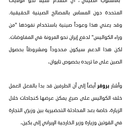
"بالأسلوب الصيني"، أي التقدم قليلاً نحو الولايات
المتحدة دون المساس بالمصالح الصينية الحقيقية.
وقد يعني هذا وعوداً صينية باستخدام نفوذها "من
وراء الكواليس" لدفع إيران نحو المرونة في المفاوضات.
لكن هذا الدعم سيكون محدوداً ومشروطاً بحصول
.
الصين على ما تريده بخصوص تايوان
وأشار
بروفر
أيضاً إلى أن الطرفين قد بدآ بالفعل العمل
خلف الكواليس على صيغ يمكن عرضها كنجاحات خلال
الزيارة، خاصة بعد المحادثة التحضيرية بين وزيرَي التجارة
.
في القوتين وزيارة وزير الخارجية الإيراني إلى بكين