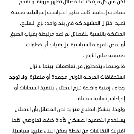
لكن في كل مرة كانت الفصائل تُظهر مرونة أو تقدم
صياغات إيجابية، كانت تظهر اعتراضات إسرائيلية جديدة
تعيد اختزال المشهد كله في بند واحد: نزع السلاح.
المشكلة بالنسبة للفصائل لم تعد مرتبطة بغياب الصيغ
أو نقص المرونة السياسية، بل بغياب أي خطوات
حقيقية على الأرض.
فالوسطاء يتحدثون عن تفاهمات، بينما لا تزال
استحقاقات المرحلة الأولى مجمدة أو متعثرة، ولا توجد
جداول زمنية واضحة تلزم الاحتلال بتنفيذ انسحابات أو
إجراءات إنسانية مقابلة.
ولهذا، يتشكل انطباع متزايد لدى الفصائل بأن الاحتلال
يستخدم التصعيد العسكري كأداة ضغط تفاوضي، كلما
اقتربت النقاشات من نقطة يمكن البناء عليها سياسيًا.