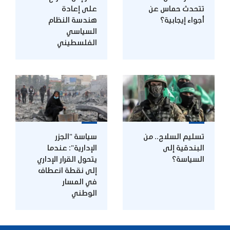
تتحدث حماس عن
على إعادة
أجواء إيجابية؟
هندسة النظام
السياسي
الفلسطيني
تسليم السلاح.. من
سياسة "الجزر
البندقية إلى
الإدارية": عندما
السياسة؟
يتحول القرار الإداري
إلى نقطة انعطاف
في المسار
الوطني