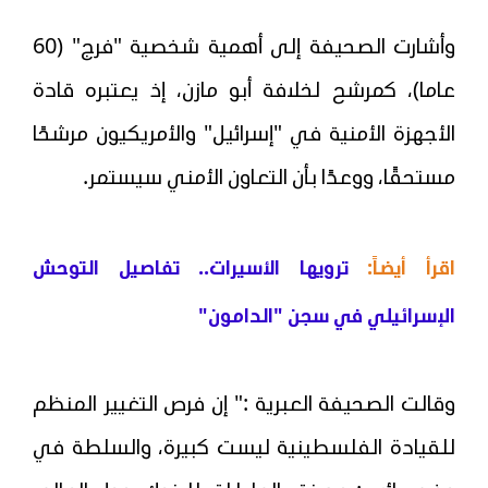
وأشارت الصحيفة إلى أهمية شخصية "فرج" (60
عاما)، كمرشح لخلافة أبو مازن، إذ يعتبره قادة
الأجهزة الأمنية في "إسرائيل" والأمريكيون مرشحًا
مستحقًا، ووعدًا بأن التعاون الأمني سيستمر.
اقرأ أيضاً:
ترويها الأسيرات.. تفاصيل التوحش
الإسرائيلي في سجن "الدامون"
وقالت الصحيفة العبرية :" إن فرص التغيير المنظم
للقيادة الفلسطينية ليست كبيرة، والسلطة في